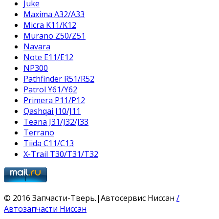
Juke
Maxima A32/A33
Micra K11/K12
Murano Z50/Z51
Navara
Note E11/E12
NP300
Pathfinder R51/R52
Patrol Y61/Y62
Primera P11/P12
Qashqai J10/J11
Teana J31/J32/J33
Terrano
Tiida C11/C13
X-Trail T30/T31/T32
© 2016 Запчасти-Тверь.|Автосервис Ниссан
/
Автозапчасти Ниссан