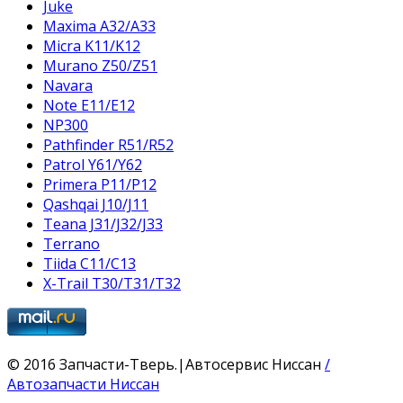
Juke
Maxima A32/A33
Micra K11/K12
Murano Z50/Z51
Navara
Note E11/E12
NP300
Pathfinder R51/R52
Patrol Y61/Y62
Primera P11/P12
Qashqai J10/J11
Teana J31/J32/J33
Terrano
Tiida C11/C13
X-Trail T30/T31/T32
© 2016 Запчасти-Тверь.|Автосервис Ниссан
/
Автозапчасти Ниссан